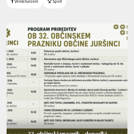
Verski turizem
Šport
32. občinski praznik - dogodki