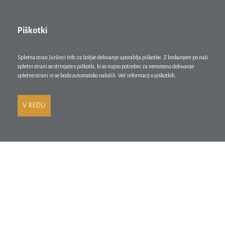
Piškotki
Spletna stran Juršinci Info za boljše delovanje uporablja piškotke. Z brskanjem po naši
spletni strani se strinjate s piškotki, ki so nujno potrebni za nemoteno delovanje
spletne strani in se bodo avtomatsko naložili. Več informacij o piškotkih.
V REDU
Operacijo »FoodTruck Juršinci – Spodbujanje vključevanja sladkovodnih rib
v lokalno kulinarično ponudbo« sofinancirata Republika Slovenija in
Evropska unija iz Evropskega sklada za pomorstvo, ribištvo in akvakulturo
(ESPRA 2021–2027).