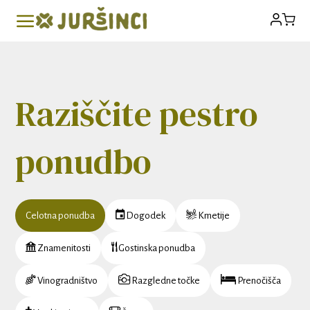
Raziščite pestro
ponudbo
Celotna ponudba
Dogodek
Kmetije
Znamenitosti
Gostinska ponudba
Vinogradništvo
Razgledne točke
Prenočišča