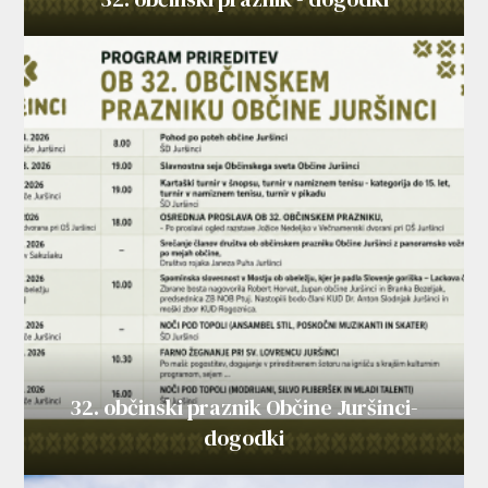
32. občinski praznik Občine Juršinci-
dogodki