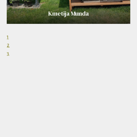
Kmetija Munda
1
2
3