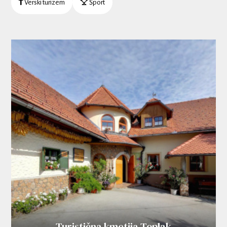
Verski turizem
Šport
Turistična kmetija Toplak