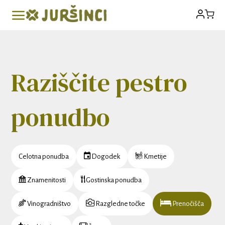
Raziščite pestro
ponudbo
Celotna ponudba
Dogodek
Kmetije
Znamenitosti
Gostinska ponudba
Vinogradništvo
Razgledne točke
Prenočišča