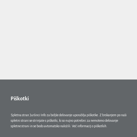
Piškotki
Spletna stran Juršinci Info za boljše delovanje uporablja piškotke. Z brskanjem po naši
spletni strani se strinjate s piškotki, ki so nujno potrebni za nemoteno delovanje
spletne strani in se bodo avtomatsko naložili. Več informacij o piškotkih.