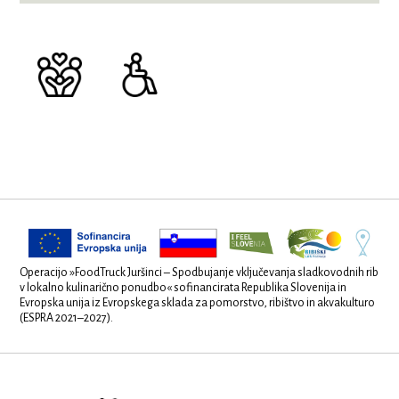
Operacijo »FoodTruck Juršinci – Spodbujanje vključevanja sladkovodnih rib
v lokalno kulinarično ponudbo« sofinancirata Republika Slovenija in
Evropska unija iz Evropskega sklada za pomorstvo, ribištvo in akvakulturo
(ESPRA 2021–2027).