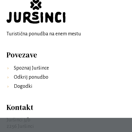
Turistična ponudba na enem mestu
Povezave
Spoznaj Juršince
Odkrij ponudbo
Dogodki
Kontakt
Juršinci 3/b
2256
Juršinci